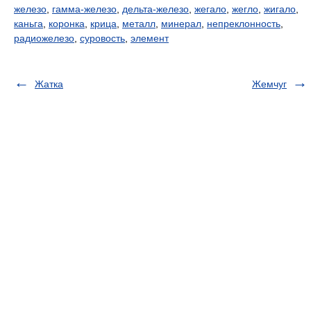
железо
,
гамма-железо
,
дельта-железо
,
жегало
,
жегло
,
жигало
,
каньга
,
коронка
,
крица
,
металл
,
минерал
,
непреклонность
,
радиожелезо
,
суровость
,
элемент
Жатка
Жемчуг