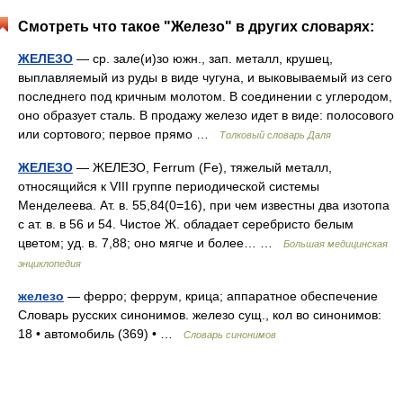
Смотреть что такое "Железо" в других словарях:
ЖЕЛЕЗО
— ср. зале(и)зо южн., зап. металл, крушец,
выплавляемый из руды в виде чугуна, и выковываемый из сего
последнего под кричным молотом. В соединении с углеродом,
оно образует сталь. В продажу железо идет в виде: полосового
или сортового; первое прямо …
Толковый словарь Даля
ЖЕЛЕЗО
— ЖЕЛЕЗО, Ferrum (Fe), тяжелый металл,
относящийся к VIII группе периодической системы
Менделеева. Ат. в. 55,84(0=16), при чем известны два изотопа
с ат. в. в 56 и 54. Чистое Ж. обладает серебристо белым
цветом; уд. в. 7,88; оно мягче и более… …
Большая медицинская
энциклопедия
железо
— ферро; феррум, крица; аппаратное обеспечение
Словарь русских синонимов. железо сущ., кол во синонимов:
18 • автомобиль (369) • …
Словарь синонимов