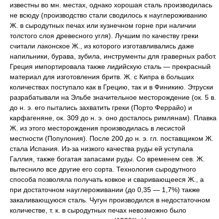
известны во мн. местах, однако хорошая сталь производилась
не всюду (производство стали сводилось к науглероживанию
Ж. в сыродутных печах или кузнечном горне при наличии
толстого слоя древесного угля). Лучшим по качеству греки
считали лаконское Ж., из которого изготавливались даже
напильники, бурава, зубила, инструменты для граверных работ.
Греция импортировала также лидийскую сталь — прекрасный
материал для изготовления бритв. Ж. с Кипра в больших
количествах поступало как в Грецию, так и в Финикию. Этруски
разрабатывали на Эльбе значительное месторождение (ок. 5 в.
до н. э. его пытались захватить греки (Порто Феррайо) и
карфагеняне, ок. 309 до н. э. оно досталось римлянам). Плавка
Ж. из этого месторождения производилась в лесистой
местности (Популония). После 200 до н. э. гл. поставщиком Ж.
стала Испания. Из-за низкого качества руды ей уступала
Галлия, также богатая запасами руды. Со временем сев. Ж.
вытеснило все другие его сорта. Технология сыродутного
способа позволяла получать ковкое и сваривающееся Ж., а
при достаточном науглероживании (до 0,35 — 1,7%) также
закаливающуюся сталь. Чугун производился в недостаточном
количестве, т. к. в сыродутных печах невозможно было