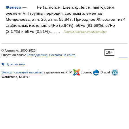
Железо
— Fe (a. iron; н. Eisen; ф. fer; и. hierro), хим.
элемент VIII группы периодич. системы элементов
Mенделеева, ат.н. 26, ат. м. 55,847. Природное Ж. состоит из 4
стабильных изотопов: 54Fe (5,84%), 56Fe (91,68%), 57Fe
(2,17%) и 58Fe (0,31%).… …
Геологическая энциклопедия
© Академик, 2000-2026
18+
Обратная связь:
Техподдержка
,
Реклама на сайте
👣 Путешествия
Экспорт словарей на сайты
, сделанные на PHP,
Joomla,
Drupal,
WordPress, MODx.