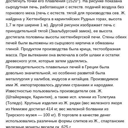
достигнуть точки его плавления (1520°). На рисунке показана
сыродутная печь, работающая с естеств. подачей воздуха без
горнового меха (печь с естеств. тягой для производства сев. Ж.
найдена у Хюттенберга в каринтийских Рудных горах, высота
1,7 м при ширине 1 м). Другой рисунок изображает печь с
принудительной тягой (Заальбургский замок), ее высота
достигала половины высоты хюттенбергской печи. Стены обеих
печей были выложены из сырцового кирпича и обмазаны
глиной. Продуктом производства была крица, тестообразная
масса. При вытекании она включала в себя шлаки и остатки
древесного угля, которые затем удалялись.
Производительность плавильных печей в Греции была
довольно значительной, но особенно развитой была
металлургия у халибов, индусов и китайцев. Производимое
ими Ж. импортировалось другими странами и народами.
Известностью пользовались производители сев. Ж.
(Штайермарк, Каринтия), а также исп. клинки из Толетума
(Толедо). Крупные изделия из Ж. редки (вес железного якоря
из Немизее достигал 414 кг, вес железной болванки из
Трирского музея — 100 кг). В торговле в качестве денег
использовались различные формы слитков из Ж., спартанские
железные монеты весили ок. 625 г.