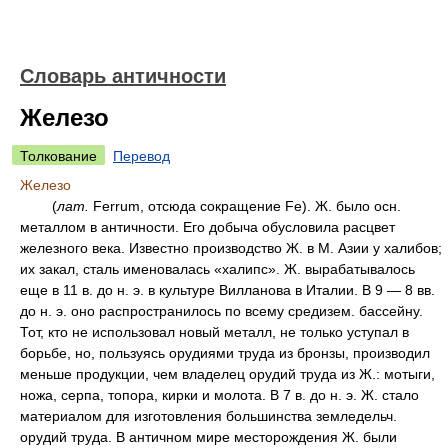
Словарь античности
Железо
Толкование
Перевод
Железо
(
лат.
Ferrum, отсюда сокращение Fe). Ж. было осн.
металлом в античности. Его добыча обусловила расцвет
железного века. Известно производство Ж. в М. Азии у халибов;
их закал, сталь именовалась «халипс». Ж. вырабатывалось
еще в 11 в. до н. э. в культуре Вилланова в Италии. В 9 — 8 вв.
до н. э. оно распространилось по всему средизем. бассейну.
Тот, кто не использовал новый металл, не только уступал в
борьбе, но, пользуясь орудиями труда из бронзы, производил
меньше продукции, чем владелец орудий труда из Ж.: мотыги,
ножа, серпа, топора, кирки и молота. В 7 в. до н. э. Ж. стало
материалом для изготовления большинства земледельч.
орудий труда. В античном мире месторождения Ж. были