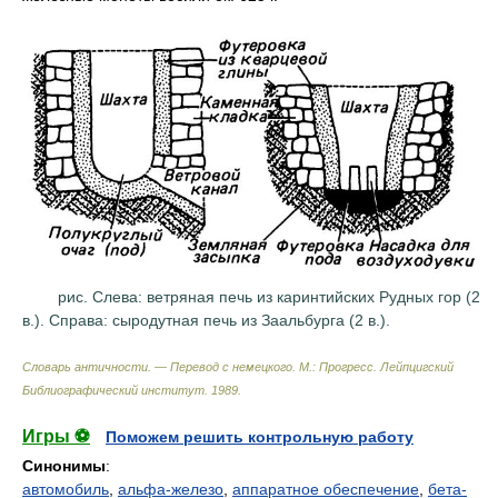
рис. Слева: ветряная печь из каринтийских Рудных гор (2
в.). Справа: сыродутная печь из Заальбурга (2 в.).
Словарь античности. — Перевод с немецкого. М.: Прогресс
.
Лейпцигский
Библиографический институт
.
1989
.
Игры ⚽
Поможем решить контрольную работу
Синонимы
:
автомобиль
,
альфа-железо
,
аппаратное обеспечение
,
бета-