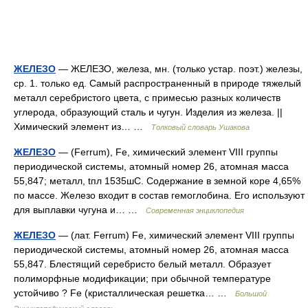
ЖЕЛЕЗО
— ЖЕЛЕЗО, железа, мн. (только устар. поэт.) железы,
ср. 1. только ед. Самый распространенный в природе тяжелый
металл серебристого цвета, с примесью разных количеств
углерода, образующий сталь и чугун. Изделия из железа. ||
Химический элемент из… …
Толковый словарь Ушакова
ЖЕЛЕЗО
— (Ferrum), Fe, химический элемент VIII группы
периодической системы, атомный номер 26, атомная масса
55,847; металл, tпл 1535шC. Содержание в земной коре 4,65%
по массе. Железо входит в состав гемоглобина. Его используют
для выплавки чугуна и… …
Современная энциклопедия
ЖЕЛЕЗО
— (лат. Ferrum) Fe, химический элемент VIII группы
периодической системы, атомный номер 26, атомная масса
55,847. Блестящий серебристо белый металл. Образует
полиморфные модификации; при обычной температуре
устойчиво ? Fe (кристаллическая решетка… …
Большой